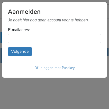
Aanmelden
Je hoeft hier nog geen account voor te hebben.
E-mailadres:
Winkelwagen
Stel je mailing samen, zie meteen de kosten
Volgende
en verzendmogelijkheden.
Of inloggen met Passkey